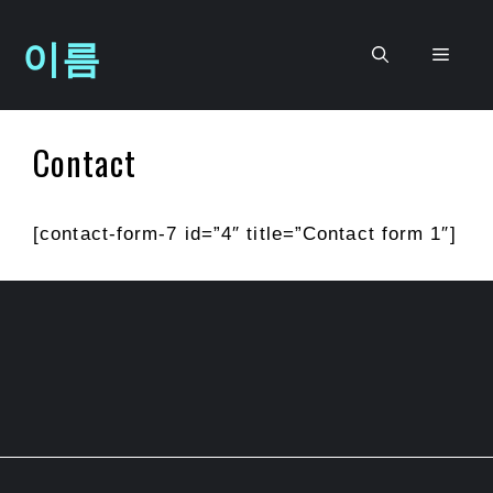
컨
이름
텐
메
츠
로
뉴
건
Contact
너
뛰
기
[contact-form-7 id=”4″ title=”Contact form 1″]