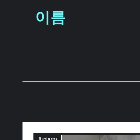
컨
이름
텐
츠
로
건
너
뛰
기
Business