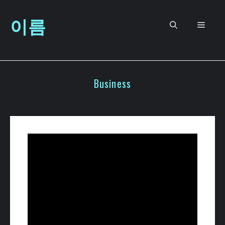
컨
이름
텐
메
츠
로
뉴
건
너
Business
뛰
기